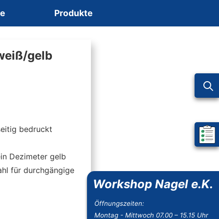
ce
Produkte
 weiß/gelb
seitig bedruckt
Mein 
in Dezimeter gelb
ahl für durchgängige
Workshop Nagel e.K.
Öffnungszeiten:
Montag - Mittwoch 07.00 – 15.15 Uhr