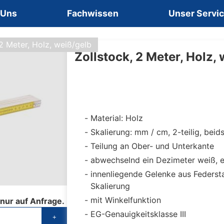
 Uns
Fachwissen
Unser Servi
 2 Meter, Holz, weiß/gelb
Zollstock, 2 Meter, Holz,
Material: Holz
Skalierung: mm / cm, 2-teilig, beid
Teilung an Ober- und Unterkante
abwechselnd ein Dezimeter weiß, e
innenliegende Gelenke aus Federst
Skalierung
mit Winkelfunktion
 nur auf Anfrage.
EG-Genauigkeitsklasse III
+