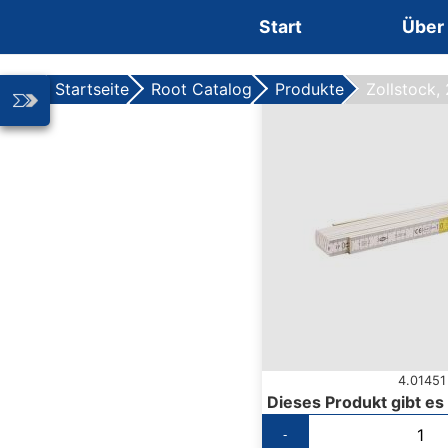
Zum Inhalt springen
Start
Über
Startseite
Root Catalog
Produkte
Zollstock,
4.01451
Dieses Produkt gibt es
-