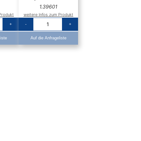
1.39601
Produkt
weitere Infos zum Produkt
+
-
+
iste
Auf die Anfrageliste