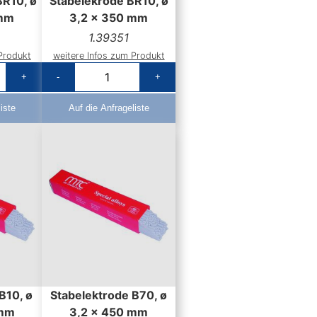
BR10, ø
Stabelekrode BR10, ø
 mm
3,2 x 350 mm
1.39351
Produkt
weitere Infos zum Produkt
+
-
+
iste
Auf die Anfrageliste
B10, ø
Stabelektrode B70, ø
 mm
3,2 x 450 mm