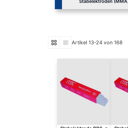
Stabelektroden (MMA
Artikel
13
-
24
von
168
Anzeigen als
Liste
Liste