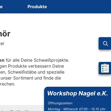
ce
Produkte
hör
el
en
für alle Deine Schweißprojekte.
gen Produkte verbessern Deine
Mein 
den, Schweißstäbe und spezielle
unser Sortiment und finde die
prechen.
Workshop Nagel e.K.
Öffnungszeiten:
Montag - Mittwoch 07.00 – 15.15 Uhr