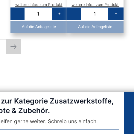
weitere Infos zum Produkt
weitere Infos zum Produkt
-
+
-
+
Auf die Anfrageliste
Auf die Anfrageliste
5
ie Seite
Seite
Seite
Weiter
 zur Kategorie Zusatzwerkstoffe,
ote & Zubehör.
lfen gerne weiter. Schreib uns einfach.