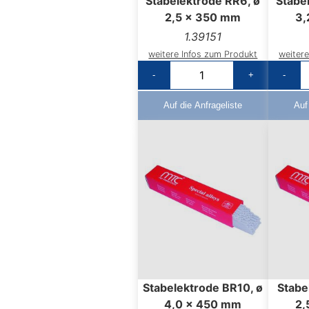
Stabelektrode RR6, ø
Stabe
2,5 x 350 mm
3,
1.39151
weitere Infos zum Produkt
weiter
-
+
-
Auf die Anfrageliste
Auf
Stabelektrode BR10, ø
Stabe
4,0 x 450 mm
2,