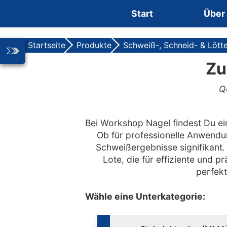
Zum Inhalt springen
Start
Über
Startseite
Produkte
Schweiß-, Schneid- & Lött
Zu
Q
Bei Workshop Nagel findest Du e
Ob für professionelle Anwend
Schweißergebnisse signifikant.
Lote, die für effiziente und p
perfekt
Wähle eine Unterkategorie: