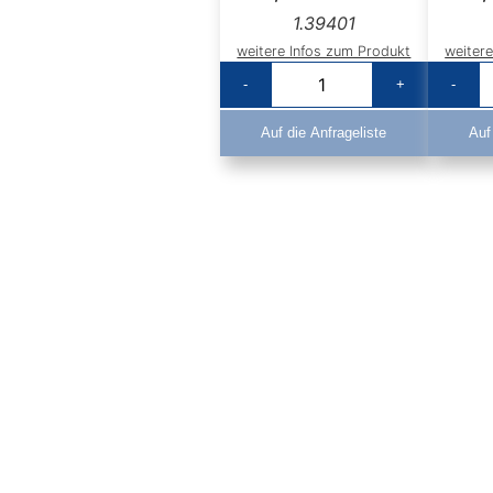
1.39401
weitere Infos zum Produkt
weiter
-
+
-
Auf die Anfrageliste
Auf