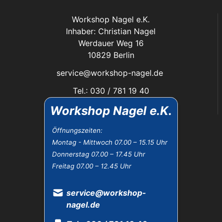
Workshop Nagel e.K.
Inhaber: Christian Nagel
Werdauer Weg 16
10829 Berlin
service@workshop-nagel.de
Tel.: 030 / 781 19 40
Fax: 030 / 784 30 40
Workshop Nagel e.K.
Das Unternehmen:
Öffnungszeiten:
Montag - Mittwoch 07.00 – 15.15 Uhr
Öffnungszeiten
Donnerstag 07.00 – 17.45 Uhr
Datenschutz
Freitag 07.00 – 12.45 Uhr
Impressum
Widerrufsbelehrung
AGB
service@workshop-
nagel.de