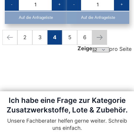
-
+
-
+
Auf die Anfrageliste
Auf die Anfrageliste
2
3
4
5
6
Seite
Seite
Zurück
Seite
Seite
Sie lesen gerade die Seite
Seite
Seite
Seite
Weiter
Zeige
pro Seite
Ich habe eine Frage zur Kategorie
Zusatzwerkstoffe, Lote & Zubehör.
Unsere Fachberater helfen gerne weiter. Schreib
uns einfach.