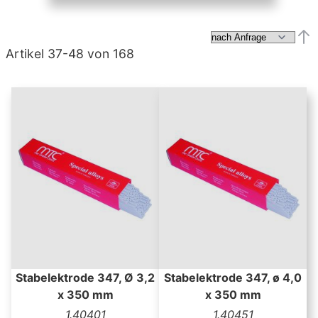
Abs
Artikel
37
-
48
von
168
Stabelektrode 347, Ø 3,2
Stabelektrode 347, ø 4,0
x 350 mm
x 350 mm
1.40401
1.40451