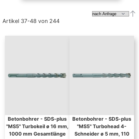
Abs
Artikel
37
-
48
von
244
Betonbohrer - SDS-plus
Betonbohrer - SDS-plus
"MS5" Turbokeil ø 16 mm,
"MS5" Turbohead 4-
1000 mm Gesamtlänge
Schneider ø 5 mm, 110