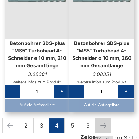
Betonbohrer SDS-plus
Betonbohrer SDS-plus
"MS5" Turbohead 4-
"MS5" Turbohead 4-
Schneider ø 10 mm, 210
Schneider ø 10 mm, 260
mm Gesamtlänge
mm Gesamtlänge
3.08301
3.08351
weitere Infos zum Produkt
weitere Infos zum Produkt
-
+
-
+
Auf die Anfrageliste
Auf die Anfrageliste
2
3
4
5
6
Seite
Seite
Zurück
Seite
Seite
Sie lesen gerade die Seite
Seite
Seite
Seite
Weiter
Zeige
pro Seite