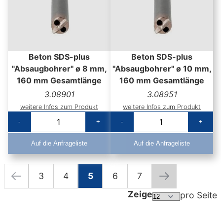
Beton SDS-plus
Beton SDS-plus
"Absaugbohrer" ø 8 mm,
"Absaugbohrer" ø 10 mm,
160 mm Gesamtlänge
160 mm Gesamtlänge
3.08901
3.08951
weitere Infos zum Produkt
weitere Infos zum Produkt
-
+
-
+
Auf die Anfrageliste
Auf die Anfrageliste
3
4
5
6
7
Seite
Seite
Zurück
Seite
Seite
Sie lesen gerade die Seite
Seite
Seite
Seite
Weiter
Zeige
pro Seite