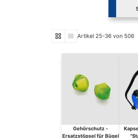
Artikel
25
-
36
von
506
Anzeigen als
Liste
Liste
Gehörschutz -
Kapse
Ersatzstöpsel für Bügel
"St