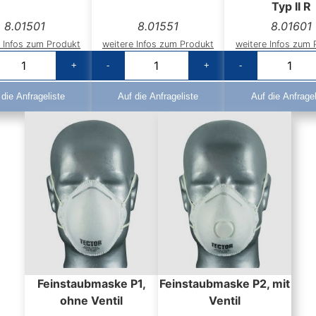
Typ II R
8.01501
8.01551
8.01601
e Infos zum Produkt
weitere Infos zum Produkt
weitere Infos zum 
+
-
+
-
 die Anfrageliste
Auf die Anfrageliste
Auf die Anfragel
Feinstaubmaske P1,
Feinstaubmaske P2, mit
ohne Ventil
Ventil