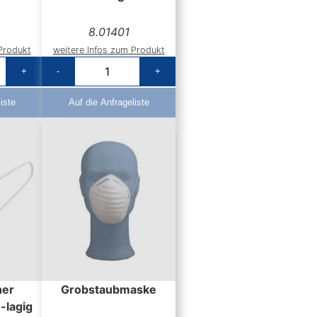
8.01401
Produkt
weitere Infos zum Produkt
+
-
+
iste
Auf die Anfrageliste
her
Grobstaubmaske
-lagig