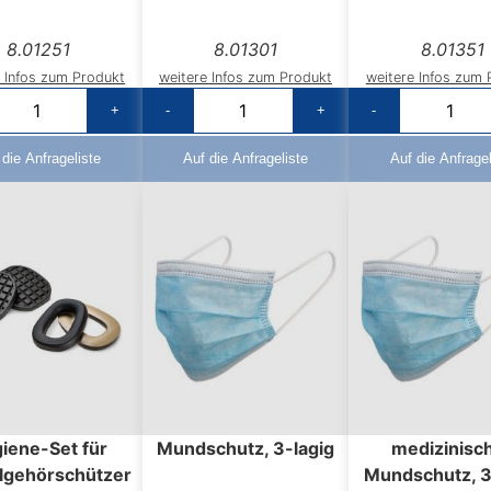
8.01251
8.01301
8.01351
e Infos zum Produkt
weitere Infos zum Produkt
weitere Infos zum 
+
-
+
-
 die Anfrageliste
Auf die Anfrageliste
Auf die Anfragel
iene-Set für
Mundschutz, 3-lagig
medizinisc
lgehörschützer
Mundschutz, 3