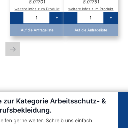
8.01701
8.01751
weitere Infos zum Produkt
weitere Infos zum Produkt
-
+
-
+
Auf die Anfrageliste
Auf die Anfrageliste
5
rade die Seite
Seite
Seite
Weiter
e zur Kategorie Arbeitsschutz- &
rufsbekleidung.
lfen gerne weiter. Schreib uns einfach.