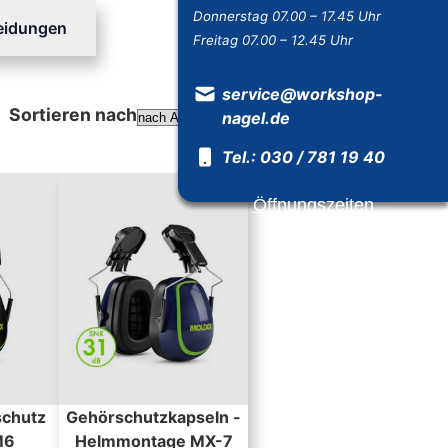
Donnerstag 07.00 – 17.45 Uhr
leidungen
Freitag 07.00 – 12.45 Uhr
service@workshop-
Sortieren nach
nagel.de
Absteigend sortieren
Tel.: 030 / 781 19 40
Öffnungszeiten
schutz
Gehörschutzkapseln -
M6
Helmmontage MX-7