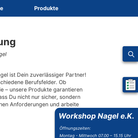
ce
Produkte
dung
gel
el ist Dein zuverlässiger Partner!
chiedene Berufsfelder. Ob
Mein 
ie – unsere Produkte garantieren
ss Du nicht nur sicher, sondern
chen Anforderungen und arbeite
Workshop Nagel e.K.
Öffnungszeiten:
Montag - Mittwoch 07.00 – 15.15 Uhr