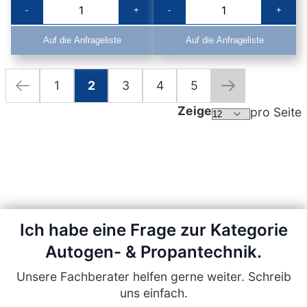
-
+
-
+
Auf die Anfrageliste
Auf die Anfrageliste
1
2
3
4
5
Seite
Seite
Zurück
Seite
Sie lesen gerade die Seite
Seite
Seite
Seite
Seite
Weiter
Zeige
pro Seite
Ich habe eine Frage zur Kategorie
Autogen- & Propantechnik.
Unsere Fachberater helfen gerne weiter. Schreib
uns einfach.