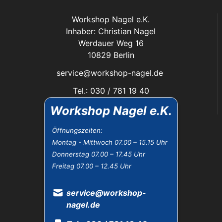
Workshop Nagel e.K.
Inhaber: Christian Nagel
Werdauer Weg 16
10829 Berlin
service@workshop-nagel.de
Tel.: 030 / 781 19 40
Fax: 030 / 784 30 40
Workshop Nagel e.K.
Das Unternehmen:
Öffnungszeiten:
Montag - Mittwoch 07.00 – 15.15 Uhr
Öffnungszeiten
Donnerstag 07.00 – 17.45 Uhr
Datenschutz
Freitag 07.00 – 12.45 Uhr
Impressum
Widerrufsbelehrung
AGB
service@workshop-
nagel.de