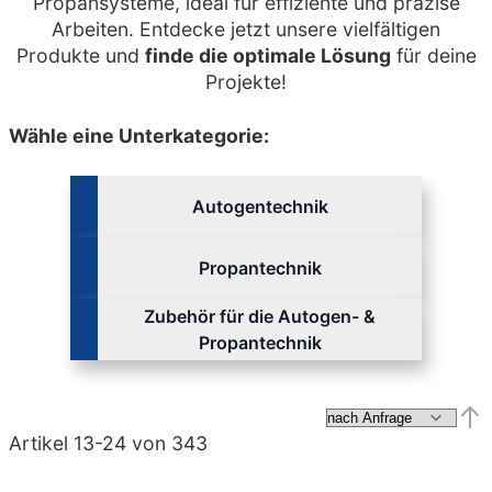
Propansysteme, ideal für effiziente und präzise
Arbeiten. Entdecke jetzt unsere vielfältigen
Produkte und
finde die optimale Lösung
für deine
Projekte!
Wähle eine Unterkategorie:
Autogentechnik
Propantechnik
Zubehör für die Autogen- &
Propantechnik
Abs
Artikel
13
-
24
von
343