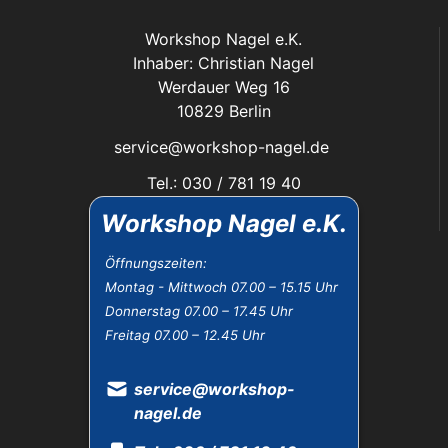
Workshop Nagel e.K.
Inhaber: Christian Nagel
Werdauer Weg 16
10829 Berlin
service@workshop-nagel.de
Tel.: 030 / 781 19 40
Fax: 030 / 784 30 40
Workshop Nagel e.K.
Das Unternehmen:
Öffnungszeiten:
Montag - Mittwoch 07.00 – 15.15 Uhr
Öffnungszeiten
Donnerstag 07.00 – 17.45 Uhr
Datenschutz
Freitag 07.00 – 12.45 Uhr
Impressum
Widerrufsbelehrung
AGB
service@workshop-
nagel.de