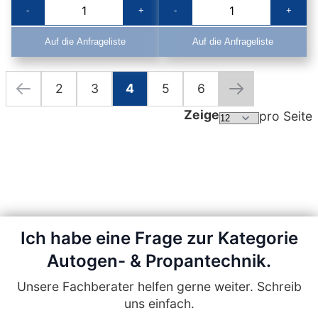
-
+
-
+
Auf die Anfrageliste
Auf die Anfrageliste
2
3
4
5
6
Seite
Seite
Zurück
Seite
Seite
Sie lesen gerade die Seite
Seite
Seite
Seite
Weiter
Zeige
pro Seite
Ich habe eine Frage zur Kategorie
Autogen- & Propantechnik.
Unsere Fachberater helfen gerne weiter. Schreib
uns einfach.