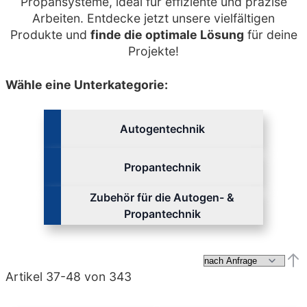
Propansysteme, ideal für effiziente und präzise
Arbeiten. Entdecke jetzt unsere vielfältigen
Produkte und
finde die optimale Lösung
für deine
Projekte!
Wähle eine Unterkategorie:
Autogentechnik
Propantechnik
Zubehör für die Autogen- &
Propantechnik
Abs
Artikel
37
-
48
von
343