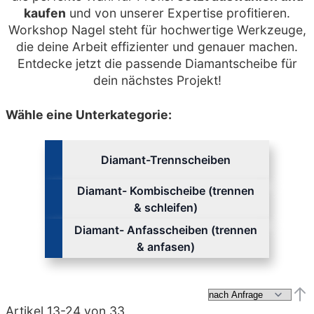
kaufen
und von unserer Expertise profitieren.
Workshop Nagel steht für hochwertige Werkzeuge,
die deine Arbeit effizienter und genauer machen.
Entdecke jetzt die passende Diamantscheibe für
dein nächstes Projekt!
Wähle eine Unterkategorie:
Diamant-Trennscheiben
Diamant- Kombischeibe (trennen
& schleifen)
Diamant- Anfasscheiben (trennen
& anfasen)
Abs
Artikel
13
-
24
von
33