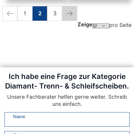
1
2
3
Seite
Seite
Zurück
Seite
Sie lesen gerade die Seite
Seite
Seite
Weiter
Zeige
pro Seite
Ich habe eine Frage zur Kategorie
Diamant- Trenn- & Schleifscheiben.
Unsere Fachberater helfen gerne weiter. Schreib
uns einfach.
Name