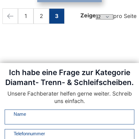
Zeige
1
2
3
pro Seite
Seite
Seite
Zurück
Seite
Seite
Sie lesen gerade die Seite
Ich habe eine Frage zur Kategorie
Diamant- Trenn- & Schleifscheiben.
Unsere Fachberater helfen gerne weiter. Schreib
uns einfach.
Name
Telefonnummer