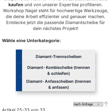
kaufen
und von unserer Expertise profitieren.
Workshop Nagel steht für hochwertige Werkzeuge,
die deine Arbeit effizienter und genauer machen.
Entdecke jetzt die passende Diamantscheibe für
dein nächstes Projekt!
Wähle eine Unterkategorie:
Diamant-Trennscheiben
Diamant- Kombischeibe (trennen
& schleifen)
Diamant- Anfasscheiben (trennen
& anfasen)
Abs
Artikel
25
-
33
von
33