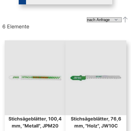
Abs
6
Elemente
Stichsägeblätter, 100,4
Stichsägeblätter, 76,6
mm, "Metall", JPM20
mm, "Holz", JW10C