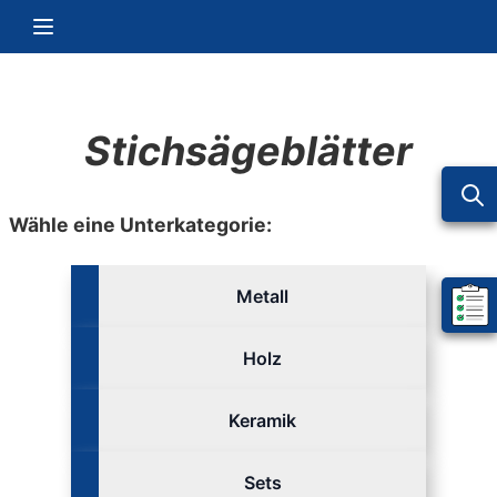
Zum Inhalt springen
Navigation umschalten
Stichsägeblätter
Wähle eine Unterkategorie:
Metall
Mein 
Holz
Keramik
Sets