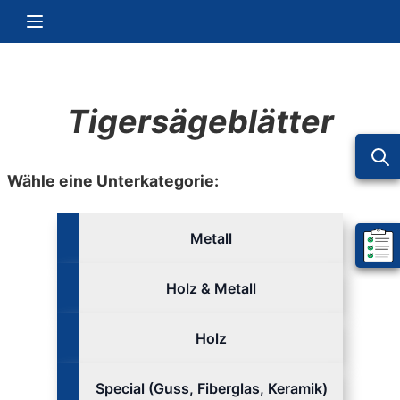
Zum Inhalt springen
Navigation umschalten
Tigersägeblätter
Wähle eine Unterkategorie:
Metall
Mein 
Holz & Metall
Holz
Special (Guss, Fiberglas, Keramik)