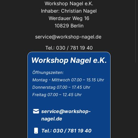
Workshop Nagel e.K.
Inhaber: Christian Nagel
Werdauer Weg 16
10829 Berlin
service@workshop-nagel.de
Tel.: 030 / 781 19 40
Fax: 030 / 784 30 40
Workshop Nagel e.K.
Das Unternehmen:
Öffnungszeiten:
Montag - Mittwoch 07.00 – 15.15 Uhr
Öffnungszeiten
Donnerstag 07.00 – 17.45 Uhr
Datenschutz
Freitag 07.00 – 12.45 Uhr
Impressum
Widerrufsbelehrung
AGB
service@workshop-
nagel.de
Tel.: 030 / 781 19 40