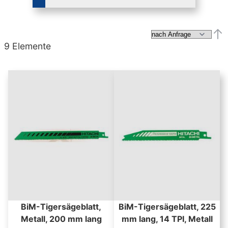
Abs
9
Elemente
BiM-Tigersägeblatt,
BiM-Tigersägeblatt, 225
Metall, 200 mm lang
mm lang, 14 TPI, Metall