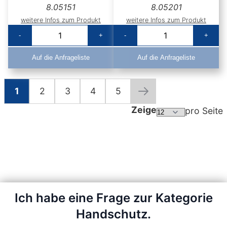
8.05151
8.05201
weitere Infos zum Produkt
weitere Infos zum Produkt
-
+
-
+
Auf die Anfrageliste
Auf die Anfrageliste
1
2
3
4
5
Seite
Sie lesen gerade die Seite
Seite
Seite
Seite
Seite
Seite
Weiter
Zeige
pro Seite
Ich habe eine Frage zur Kategorie
Handschutz.