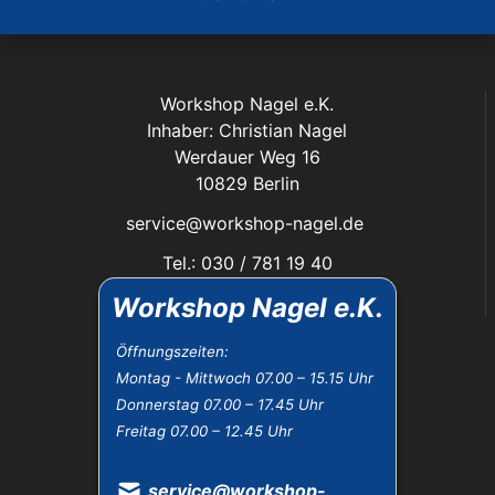
Workshop Nagel e.K.
Inhaber: Christian Nagel
Werdauer Weg 16
10829 Berlin
service@workshop-nagel.de
Tel.: 030 / 781 19 40
Fax: 030 / 784 30 40
Workshop Nagel e.K.
Das Unternehmen:
Öffnungszeiten:
Montag - Mittwoch 07.00 – 15.15 Uhr
Öffnungszeiten
Donnerstag 07.00 – 17.45 Uhr
Datenschutz
Freitag 07.00 – 12.45 Uhr
Impressum
Widerrufsbelehrung
AGB
service@workshop-