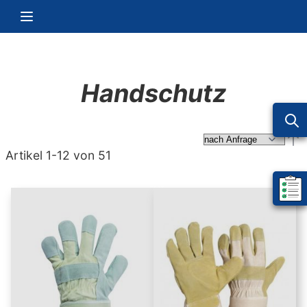
Zum Inhalt springen
Navigation umschalten
Handschutz
Abs
Artikel
1
-
12
von
51
Mein 